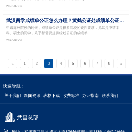
2026-07-06
武汉留学成绩单公证怎么办理？黄鹤公证处成绩单公证全攻略
申请海外院校的时候，成绩单公证是很多院校的硬性要求，尤其是申请本
科、硕士的同学，几乎都需要提供经过公证的成绩单...
2026-07-06
«
1
2
3
4
5
6
7
8
»
快速导航：
关于我们
新闻资讯
表格下载
收费标准
办证指南
联系我们
武昌总部
地址：武汉市武昌区和平大道336号咸宁大厦13楼（地铁2号线、