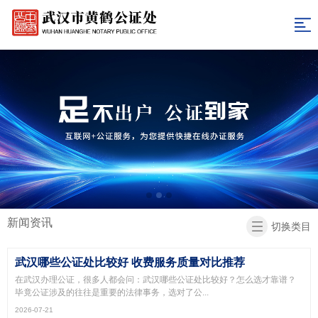
网
站
关
于
新
导
我
闻
表
航
们
资
格
收
讯
下
费
办
载
标
证
联
新闻资讯
准
指
系
返
切换类目
南
我
回
武汉哪些公证处比较好 收费服务质量对比推荐
们
首
在武汉办理公证，很多人都会问：武汉哪些公证处比较好？怎么选才靠谱？
毕竟公证涉及的往往是重要的法律事务，选对了公...
页
2026-07-21