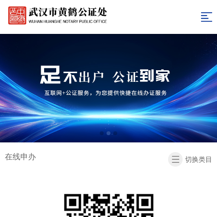
网
站
关
于
新
导
我
闻
表
航
们
资
格
收
讯
下
费
办
载
标
证
联
准
指
系
返
在线申办
切换类目
南
我
回
们
首
页