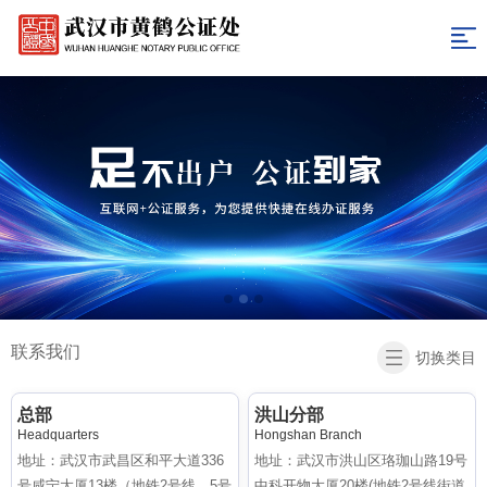
网
站
关
于
新
导
我
闻
表
航
们
资
格
收
讯
下
费
办
载
标
证
联
准
指
系
返
联系我们
切换类目
南
我
回
总部
洪山分部
们
首
Headquarters
Hongshan Branch
地址：武汉市武昌区和平大道336
地址：武汉市洪山区珞珈山路19号
页
号咸宁大厦13楼（地铁2号线、5号
中科开物大厦20楼(地铁2号线街道